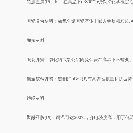
铂族金属(Pt、Ir)：在高温下(>800℃)仍保持化学稳
陶瓷复合材料：如氧化铝陶瓷基体中嵌入金属颗粒(如Ag
弹簧材料
陶瓷弹簧：氧化锆或氧化铝陶瓷弹簧在高温下不蠕变、
镀金铍铜弹簧：铍铜(CuBe2)具有高弹性模量和抗疲劳性，
绝缘材料
聚酰亚胺(PI)：耐温可达300℃，介电强度高，用于低